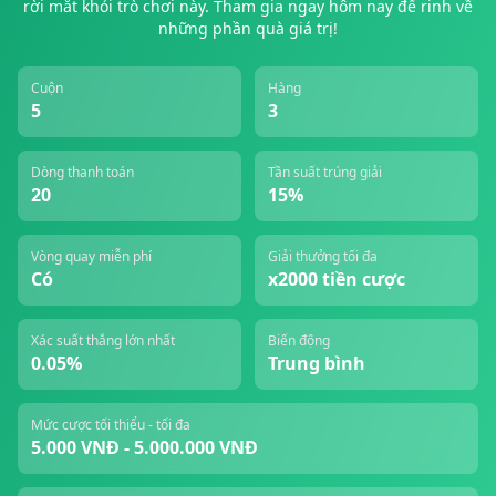
rời mắt khỏi trò chơi này. Tham gia ngay hôm nay để rinh về
những phần quà giá trị!
Cuộn
Hàng
5
3
Dòng thanh toán
Tần suất trúng giải
20
15%
Vòng quay miễn phí
Giải thưởng tối đa
Có
x2000 tiền cược
Xác suất thắng lớn nhất
Biến động
0.05%
Trung bình
Mức cược tối thiểu - tối đa
5.000 VNĐ - 5.000.000 VNĐ