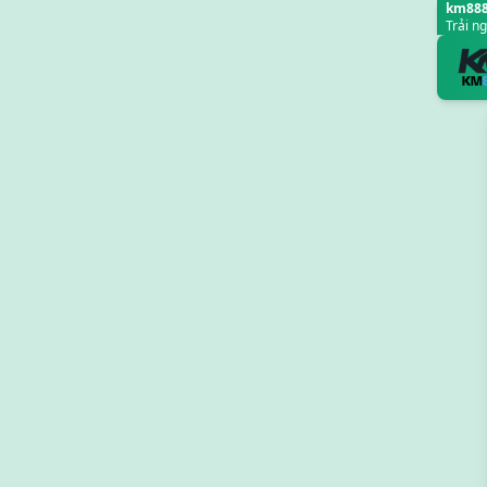
km88
Trải n