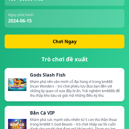
Ngày phát hành
2024-06-15
Chơi Ngay
Trò chơi đề xuất
Gods Slash Fish
Khám phá nền văn minh cổ đại hùng vĩ trong km888
Incan Wonders – trò chơi phiêu lưu đưa bạn đến với
những kỳ quan cổ xưa đầy bí ẩn. Trải nghiệm km888b để
thu thập kho báu và giải mã những điều kỳ thú.
Bắn Cá VIP
Khám phá sức mạnh siêu nhiên từ 5 con thú thần thoại
trong km888 5 God Beasts – trò chơi nhập vai lôi cuốn
dành cho người chơi đam mê khám phá. Tham gia km