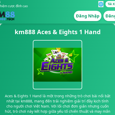
8
🌐
Tải 
ghiệm cược đỉnh cao
Đăng Nhập
Đăn
km888 Aces & Eights 1 Hand
Aces & Eights 1 Hand là một trong những trò chơi bài nổi bật
nhất tại km888, mang đến trải nghiệm giải trí đầy kịch tính
cho người chơi Việt Nam. Với lối chơi đơn giản nhưng cuốn
hút, trò chơi này kết hợp giữa yếu tố chiến thuật và may mắn