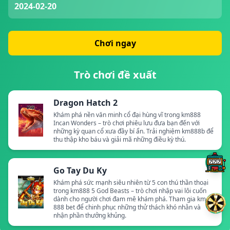
2024-02-20
Chơi ngay
Trò chơi đề xuất
Dragon Hatch 2
Khám phá nền văn minh cổ đại hùng vĩ trong km888
Incan Wonders – trò chơi phiêu lưu đưa bạn đến với
những kỳ quan cổ xưa đầy bí ẩn. Trải nghiệm km888b để
thu thập kho báu và giải mã những điều kỳ thú.
Go Tay Du Ky
Khám phá sức mạnh siêu nhiên từ 5 con thú thần thoại
trong km888 5 God Beasts – trò chơi nhập vai lôi cuốn
dành cho người chơi đam mê khám phá. Tham gia km
888 bet để chinh phục những thử thách khó nhằn và
nhận phần thưởng khủng.