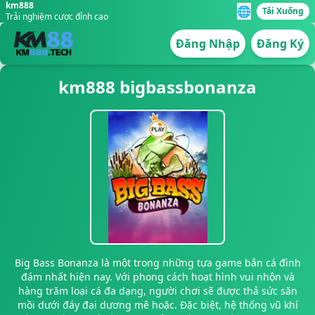
km888
🌐
Tải Xuống
Trải nghiệm cược đỉnh cao
Đăng Nhập
Đăng Ký
km888 bigbassbonanza
Big Bass Bonanza là một trong những tựa game bắn cá đình
đám nhất hiện nay. Với phong cách hoạt hình vui nhộn và
hàng trăm loại cá đa dạng, người chơi sẽ được thả sức săn
mồi dưới đáy đại dương mê hoặc. Đặc biệt, hệ thống vũ khí