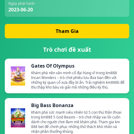
Ngày phát hành
2023-06-20
Tham Gia
Trò chơi đề xuất
Gates Of Olympus
Khám phá nền văn minh cổ đại hùng vĩ trong km888
Incan Wonders – trò chơi phiêu lưu đưa bạn đến với
những kỳ quan cổ xưa đầy bí ẩn. Trải nghiệm km888b để
thu thập kho báu và giải mã những điều kỳ thú.
Big Bass Bonanza
Khám phá sức mạnh siêu nhiên từ 5 con thú thần thoại
trong km888 5 God Beasts – trò chơi nhập vai lôi cuốn
dành cho người chơi đam mê khám phá. Tham gia km
888 bet để chinh phục những thử thách khó nhằn và
nhận phần thưởng khủng.