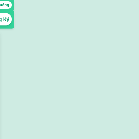
Xuống
g Ký