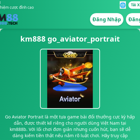
8
🌐
Tải 
ghiệm cược đỉnh cao
Đăng Nhập
Đăn
km888 go_aviator_portrait
Go Aviator Portrait là một tựa game bài đổi thưởng cực kỳ hấp
dẫn, được thiết kế riêng cho người dùng Việt Nam tại
km888b. Với lối chơi đơn giản nhưng cuốn hút, bạn sẽ dễ
dàng kiếm tiền thật nếu nắm rõ luật chơi. Hãy truy cập