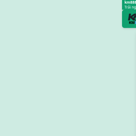
km88
Trải n