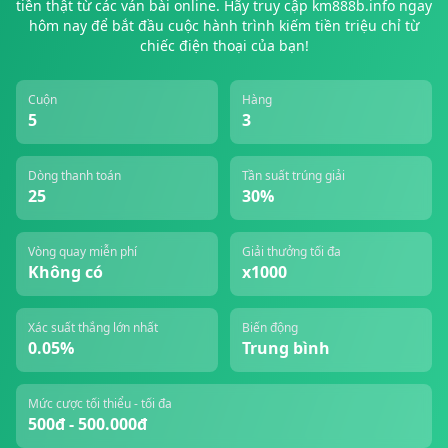
tiền thật từ các ván bài online. Hãy truy cập km888b.info ngay
hôm nay để bắt đầu cuộc hành trình kiếm tiền triệu chỉ từ
chiếc điện thoại của bạn!
Cuộn
Hàng
5
3
Dòng thanh toán
Tần suất trúng giải
25
30%
Vòng quay miễn phí
Giải thưởng tối đa
Không có
x1000
Xác suất thắng lớn nhất
Biến động
0.05%
Trung bình
Mức cược tối thiểu - tối đa
500đ - 500.000đ