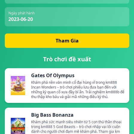
Ngày phát hành
2023-06-20
Tham Gia
Trò chơi đề xuất
Gates Of Olympus
Khám phá nền văn minh cổ đại hùng vĩ trong km888
Incan Wonders – trò chơi phiêu lưu đưa bạn đến với
những kỳ quan cổ xưa đầy bí ẩn. Trải nghiệm km888b để
thu thập kho báu và giải mã những điều kỳ thú.
Big Bass Bonanza
Khám phá sức mạnh siêu nhiên từ 5 con thú thần thoại
trong km888 5 God Beasts – trò chơi nhập vai lôi cuốn
dành cho người chơi đam mê khám phá. Tham gia km